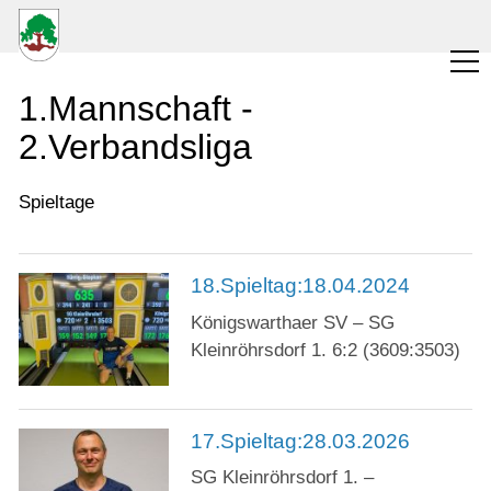
Verein
1.Mannschaft -
Wettkampfbetrieb
2.Verbandsliga
1. Mannschaft
Spieltage
2. Mannschaft
Kinder-und Jugend
18.Spieltag:18.04.2024
Meisterschaften
Königswarthaer SV – SG
Pokalspiele
Kleinröhrsdorf 1. 6:2 (3609:3503)
Turniere/Freundschaftspiele
interne Meisterschaften
17.Spieltag:28.03.2026
Archiv
SG Kleinröhrsdorf 1. –